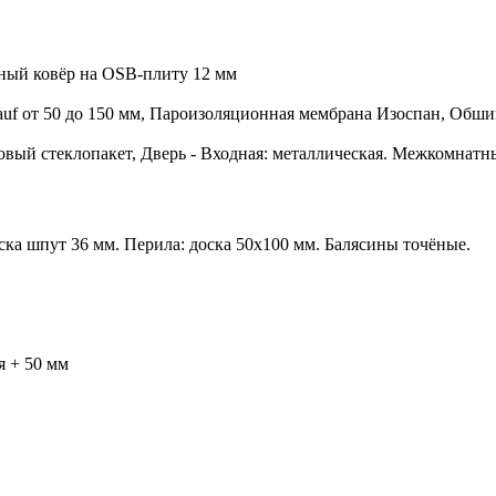
чный ковёр на OSB-плиту 12 мм
auf от 50 до 150 мм, Пароизоляционная мембрана Изоспан, Обши
овый стеклопакет, Дверь - Входная: металлическая. Межкомнатн
оска шпут 36 мм. Перила: доска 50х100 мм. Балясины точёные.
я + 50 мм