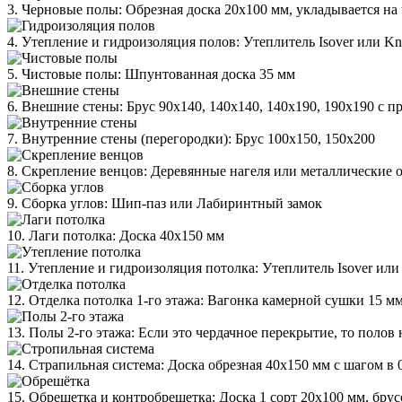
3. Черновые полы: Обрезная доска 20х100 мм, укладывается на
4. Утепление и гидроизоляция полов: Утеплитель Isover или K
5. Чистовые полы: Шпунтованная доска 35 мм
6. Внешние стены: Брус 90х140, 140х140, 140х190, 190х190 с
7. Внутренние стены (перегородки): Брус 100х150, 150х200
8. Скрепление венцов: Деревянные нагеля или металлические 
9. Сборка углов: Шип-паз или Лабиринтный замок
10. Лаги потолка: Доска 40х150 мм
11. Утепление и гидроизоляция потолка: Утеплитель Isover ил
12. Отделка потолка 1-го этажа: Вагонка камерной сушки 15 м
13. Полы 2-го этажа: Если это чердачное перекрытие, то полов 
14. Страпильная система: Доска обрезная 40х150 мм с шагом в 
15. Обрешетка и контробрешетка: Доска 1 сорт 20х100 мм, бру