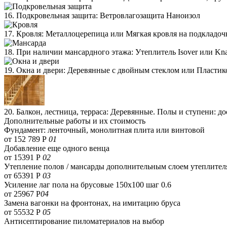
16. Подкровельная защита: Ветровлагозащита Наноизол
17. Кровля: Металлоцерепица или Мягкая кровля на подкладо
18. При наличии мансардного этажа: Утеплитель Isover или Kn
19. Окна и двери: Деревянные с двойным стеклом или Пластик
20. Балкон, лестница, терраса: Деревянные. Полы и ступени: д
Дополнительные работы и их стоимость
Фундамент: ленточный, монолитная плита или винтовой
от 152 789 Р
01
Добавление еще одного венца
от 15391 Р
02
Утепление полов / мансарды дополнительным слоем утеплител
от 65391 Р
03
Усиление лаг пола на брусовые 150х100 шаг 0.6
от 25967 Р
04
Замена вагонки на фронтонах, на имитацию бруса
от 55532 Р
05
Антисептирование пиломатериалов на выбор