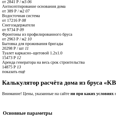
от 2841 Р / м3
06
Антисептирование основания дома
от 389 Р / м2
07
Водосточная система
от 17216 Р
08
Снегозадержатели
от 9734 Р
09
Фронтоны из профилированного бруса
от 2963 Р / м2
10
Бытовка для проживания бригады
20298 Р
/ шт
11
Туалет каркасно–щитовой 1.2х1.0
15473 Р
12
Аренда генератора на весь срок строительства
14875 Р
13
показать ещё
Калькулятор расчёта дома из бруса «K
Внимание! Цены, указанные на сайте
ни при каких условиях
н
Основные параметры