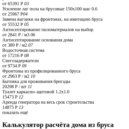
от 65391 Р
03
Усиление лаг пола на брусовые 150х100 шаг 0.6
от 25967 Р
04
Замена вагонки на фронтонах, на имитацию бруса
от 55532 Р
05
Антисептирование пиломатериалов на выбор
от 2841 Р / м3
06
Антисептирование основания дома
от 389 Р / м2
07
Водосточная система
от 17216 Р
08
Снегозадержатели
от 9734 Р
09
Фронтоны из профилированного бруса
от 2963 Р / м2
10
Бытовка для проживания бригады
20298 Р
/ шт
11
Туалет каркасно–щитовой 1.2х1.0
15473 Р
12
Аренда генератора на весь срок строительства
14875 Р
13
показать ещё
Калькулятор расчёта дома из бруса