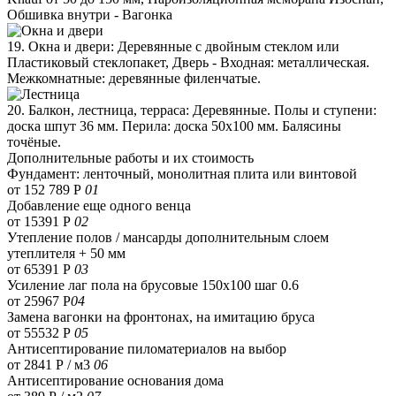
Обшивка внутри - Вагонка
19. Окна и двери: Деревянные с двойным стеклом или
Пластиковый стеклопакет, Дверь - Входная: металлическая.
Межкомнатные: деревянные филенчатые.
20. Балкон, лестница, терраса: Деревянные. Полы и ступени:
доска шпут 36 мм. Перила: доска 50х100 мм. Балясины
точёные.
Дополнительные работы и их стоимость
Фундамент: ленточный, монолитная плита или винтовой
от 152 789 Р
01
Добавление еще одного венца
от 15391 Р
02
Утепление полов / мансарды дополнительным слоем
утеплителя + 50 мм
от 65391 Р
03
Усиление лаг пола на брусовые 150х100 шаг 0.6
от 25967 Р
04
Замена вагонки на фронтонах, на имитацию бруса
от 55532 Р
05
Антисептирование пиломатериалов на выбор
от 2841 Р / м3
06
Антисептирование основания дома