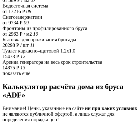
от 389 Р / м2
07
Водосточная система
от 17216 Р
08
Снегозадержатели
от 9734 Р
09
Фронтоны из профилированного бруса
от 2963 Р / м2
10
Бытовка для проживания бригады
20298 Р
/ шт
11
Туалет каркасно–щитовой 1.2х1.0
15473 Р
12
Аренда генератора на весь срок строительства
14875 Р
13
показать ещё
Калькулятор расчёта дома из бруса
«ADF»
Внимание! Цены, указанные на сайте
ни при каких условиях
не являются публичной офертой, а лишь служат для
определения порядка цен!