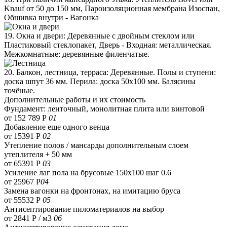
Knauf от 50 до 150 мм, Пароизоляционная мембрана Изоспан,
Обшивка внутри - Вагонка
19. Окна и двери: Деревянные с двойным стеклом или
Пластиковый стеклопакет, Дверь - Входная: металлическая.
Межкомнатные: деревянные филенчатые.
20. Балкон, лестница, терраса: Деревянные. Полы и ступени:
доска шпут 36 мм. Перила: доска 50х100 мм. Балясины
точёные.
Дополнительные работы и их стоимость
Фундамент: ленточный, монолитная плита или винтовой
от 152 789 Р
01
Добавление еще одного венца
от 15391 Р
02
Утепление полов / мансарды дополнительным слоем
утеплителя + 50 мм
от 65391 Р
03
Усиление лаг пола на брусовые 150х100 шаг 0.6
от 25967 Р
04
Замена вагонки на фронтонах, на имитацию бруса
от 55532 Р
05
Антисептирование пиломатериалов на выбор
от 2841 Р / м3
06