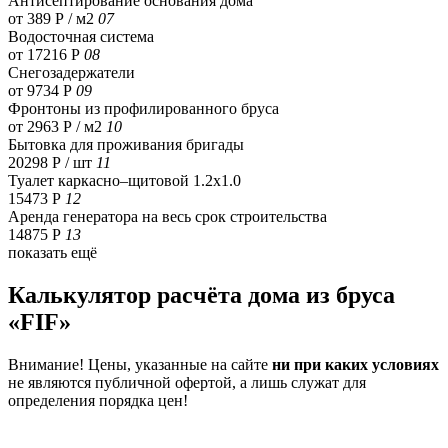
Антисептирование основания дома
от 389 Р / м2
07
Водосточная система
от 17216 Р
08
Снегозадержатели
от 9734 Р
09
Фронтоны из профилированного бруса
от 2963 Р / м2
10
Бытовка для проживания бригады
20298 Р
/ шт
11
Туалет каркасно–щитовой 1.2х1.0
15473 Р
12
Аренда генератора на весь срок строительства
14875 Р
13
показать ещё
Калькулятор расчёта дома из бруса
«FIF»
Внимание! Цены, указанные на сайте
ни при каких условиях
не являются публичной офертой, а лишь служат для
определения порядка цен!